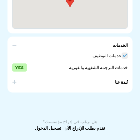
الخدمات
خدمات التوظيف
خدمات الترجمة الشفهية والفورية
YES
نُبذة عنا
Sonder Employment Solutions is a program for migrants
and refugees who receive income support payments
and need support with finding employment.
هل ترغب في إدراج مؤسستك؟
تقدم بطلب للإدراج الآن
|
تسجيل الدخول