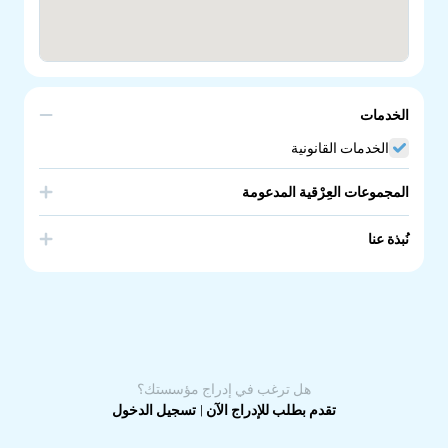
الخدمات
الخدمات القانونية
المجموعات العِرْقية المدعومة
Cambodia
نُبذة عنا
Migration services for Cambodian community
هل ترغب في إدراج مؤسستك؟
تقدم بطلب للإدراج الآن
|
تسجيل الدخول