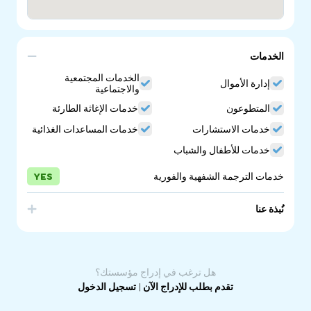
الخدمات
الخدمات المجتمعية
إدارة الأموال
والاجتماعية
المتطوعون
خدمات الإغاثة الطارئة
خدمات الاستشارات
خدمات المساعدات الغذائية
خدمات للأطفال والشباب
خدمات الترجمة الشفهية والفورية
YES
نُبذة عنا
MarionLIFE Community Services is a not-for-profit
community organisation that strives to provide
meaningful, flexible and responsive care, support and
pathways to individuals and families in need.
هل ترغب في إدراج مؤسستك؟
تقدم بطلب للإدراج الآن
|
تسجيل الدخول