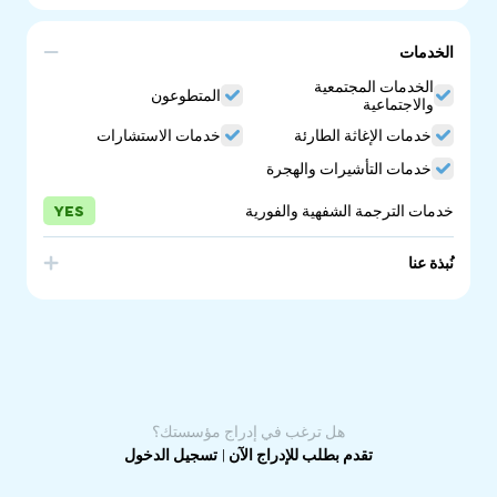
الخدمات
الخدمات المجتمعية
المتطوعون
والاجتماعية
خدمات الإغاثة الطارئة
خدمات الاستشارات
خدمات التأشيرات والهجرة
خدمات الترجمة الشفهية والفورية
YES
نُبذة عنا
Australian Red Cross provides help and support for
people seeking asylum, refugees, people in immigration
detention and other people who are made vulnerable as
a result of migration.
هل ترغب في إدراج مؤسستك؟
تقدم بطلب للإدراج الآن
|
تسجيل الدخول