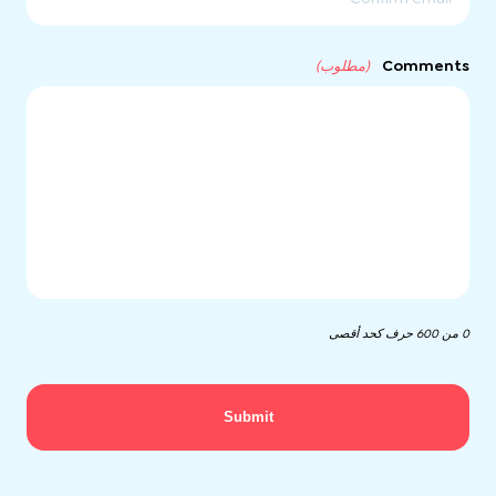
الالكترونى
تاكيد
البريد
Comments
(مطلوب)
الالكترونى
0 من 600 حرف كحد أقصى
Submit